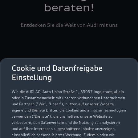
beraten!
Entdecken Sie die Welt von Audi mit uns
Ihre Ansprechpartner
Cookie und Datenfreigabe
Einstellung
Sección
Alle Ansprechpartner
Wir, die AUDI AG, Auto-Union-Straße 1, 85057 Ingolstadt, allein
1
oder in Zusammenarbeit mit unseren verbundenen Unternehmen
und Partnern ("Wir", "Unser"), nutzen auf unserer Website
Sección
Info -Terminal
eigene und Dienste Dritter, die Cookies und ähnliche Technologien
2
verwenden ("Dienste"), die uns helfen, unsere Website zu
verbessern, den Datenverkehr und die Nutzung zu analysieren
Sección
Ihre Ansprechpartner im Service
und auf Ihre Interessen zugeschnittene Inhalte anzuzeigen,
3
einschließlich personalisierter Werbung. Zudem binden wir