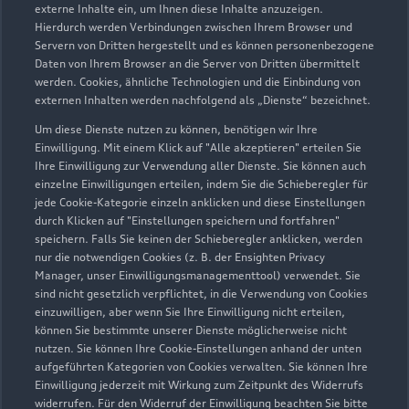
externe Inhalte ein, um Ihnen diese Inhalte anzuzeigen.
Sección
Verkauf
Hierdurch werden Verbindungen zwischen Ihrem Browser und
4
Servern von Dritten hergestellt und es können personenbezogene
Daten von Ihrem Browser an die Server von Dritten übermittelt
Sección
Gebrauchtwagen
werden. Cookies, ähnliche Technologien und die Einbindung von
5
externen Inhalten werden nachfolgend als „Dienste“ bezeichnet.
Sección
Ihre Ansprechpartner im Teiledienst
Um diese Dienste nutzen zu können, benötigen wir Ihre
6
Einwilligung. Mit einem Klick auf "Alle akzeptieren" erteilen Sie
Ihre Einwilligung zur Verwendung aller Dienste. Sie können auch
Sección
Buchhaltung und Personalwesen
einzelne Einwilligungen erteilen, indem Sie die Schieberegler für
7
jede Cookie-Kategorie einzeln anklicken und diese Einstellungen
durch Klicken auf "Einstellungen speichern und fortfahren"
Sección
Geschäftsführung
speichern. Falls Sie keinen der Schieberegler anklicken, werden
8
nur die notwendigen Cookies (z. B. der Ensighten Privacy
Manager, unser Einwilligungsmanagementtool) verwendet. Sie
sind nicht gesetzlich verpflichtet, in die Verwendung von Cookies
einzuwilligen, aber wenn Sie Ihre Einwilligung nicht erteilen,
können Sie bestimmte unserer Dienste möglicherweise nicht
nutzen. Sie können Ihre Cookie-Einstellungen anhand der unten
Serviceberater kontaktieren
aufgeführten Kategorien von Cookies verwalten. Sie können Ihre
Einwilligung jederzeit mit Wirkung zum Zeitpunkt des Widerrufs
widerrufen. Für den Widerruf der Einwilligung beachten Sie bitte