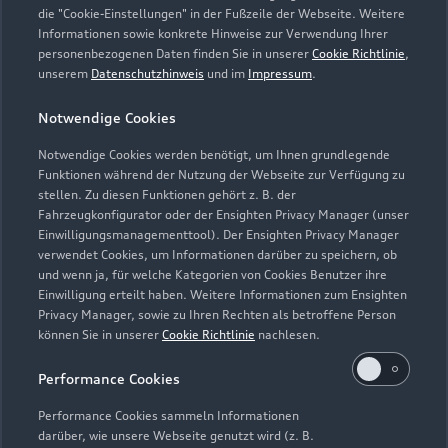
die "Cookie-Einstellungen" in der Fußzeile der Webseite. Weitere
Servicetermin vereinbaren
Informationen sowie konkrete Hinweise zur Verwendung Ihrer
personenbezogenen Daten finden Sie in unserer
Cookie Richtlinie
,
unserem
Datenschutzhinweis
und im
Impressum
.
Notwendige Cookies
Autohaus Ludwig Meyer
Notwendige Cookies werden benötigt, um Ihnen grundlegende
Funktionen während der Nutzung der Webseite zur Verfügung zu
Beckdorf
stellen. Zu diesen Funktionen gehört z. B. der
Fahrzeugkonfigurator oder der Ensighten Privacy Manager (unser
Servicepartner
e-tron
Einwilligungsmanagementtool). Der Ensighten Privacy Manager
verwendet Cookies, um Informationen darüber zu speichern, ob
und wenn ja, für welche Kategorien von Cookies Benutzer ihre
Einwilligung erteilt haben. Weitere Informationen zum Ensighten
Privacy Manager, sowie zu Ihren Rechten als betroffene Person
können Sie in unserer
Cookie Richtlinie
nachlesen.
Performance Cookies
Performance Cookies sammeln Informationen
darüber, wie unsere Webseite genutzt wird (z. B.